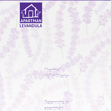
Thermal
Veľký Meder
Rezervujte si
apartmán