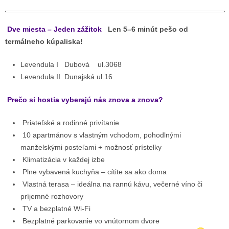
Dve miesta – Jeden zážitok
Len 5–6 minút pešo od
termálneho kúpaliska!
Levendula I Dubová ul.3068
Levendula II Dunajská ul.16
Prečo si hostia vyberajú nás znova a znova?
Priateľské a rodinné privítanie
10 apartmánov s vlastným vchodom, pohodlnými
manželskými posteľami + možnosť prístelky
Klimatizácia v každej izbe
Plne vybavená kuchyňa – cítite sa ako doma
Vlastná terasa – ideálna na rannú kávu, večerné víno či
príjemné rozhovory
TV a bezplatné Wi-Fi
Bezplatné parkovanie vo vnútornom dvore